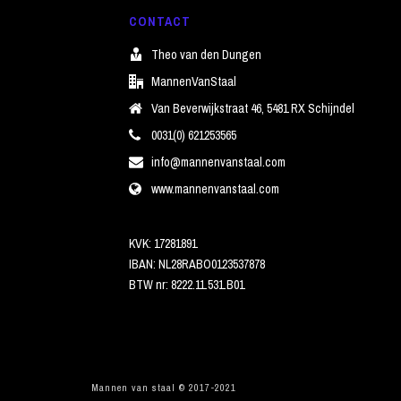
CONTACT
Theo van den Dungen
MannenVanStaal
Van Beverwijkstraat 46, 5481 RX Schijndel
0031(0) 621253565
info@mannenvanstaal.com
www.mannenvanstaal.com
KVK: 17281891
IBAN: NL28RABO0123537878
BTW nr: 8222.11.531.B01
Mannen van staal © 2017-2021